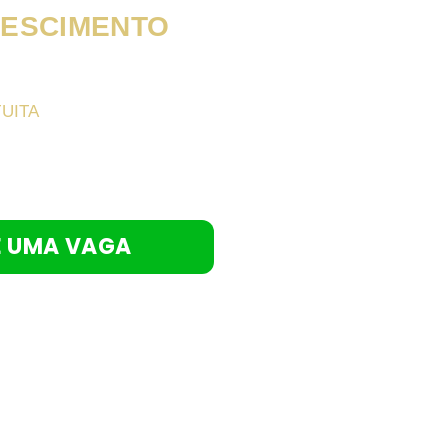
ESCIMENTO
CIPAR.
UITA
O SEU PERFIL
TIFICANDO OS
DINDO SEU
HA UM DIRECIONAMENTO
E UMA VAGA