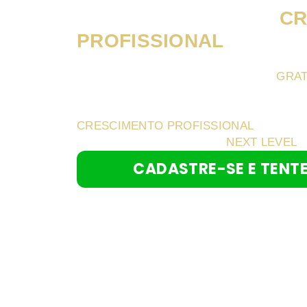
PROPORCIONAR UM
CR
PROFISSIONAL
.
CLIQUE NO BOTÃO ABAIXO PARA PARTI
A LILIAN IRÁ ANALISAR DE FORMA
GRAT
CASO VOCÊ SEJA SELECIONADO, IDEN
PRINCIPAIS PONTOS QUE ESTÃO IMPE
CRESCIMENTO PROFISSIONAL
, E TEN
PERSONALIZADO PARA O
NEXT LEVEL
.
CADASTRE-SE E TENT